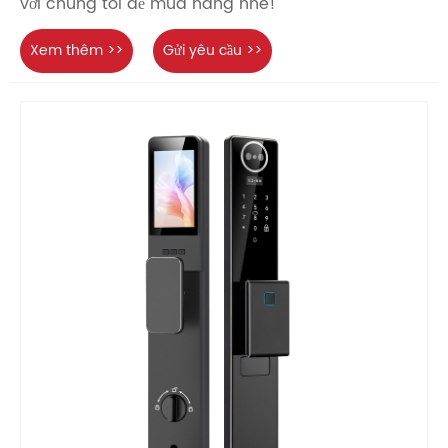
với chúng tôi để mua hàng nhé!
Xem thêm >>
Gửi yêu cầu >>