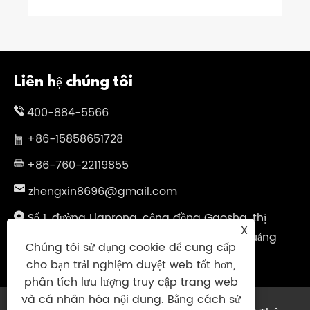
Liên hệ chúng tôi
400-884-5566
+86-15858651728
+86-760-22119855
zhengxin8696@gmail.com
Số 1, đường Lianrong, cộng đồng Gaosha, thị
X
trấn Xiaolan, thành phố Trung Sơn, tỉnh Quảng
Chúng tôi sử dụng cookie để cung cấp
Đông, Trung Quốc
cho bạn trải nghiệm duyệt web tốt hơn,
phân tích lưu lượng truy cập trang web
và cá nhân hóa nội dung. Bằng cách sử