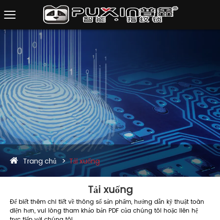
Trang chủ
Tải xuống
Tải xuống
Để biết thêm chi tiết về thông số sản phẩm, hướng dẫn kỹ thuật toàn
diện hơn, vui lòng tham khảo bản PDF của chúng tôi hoặc liên hệ
trực tiếp với chúng tôi.