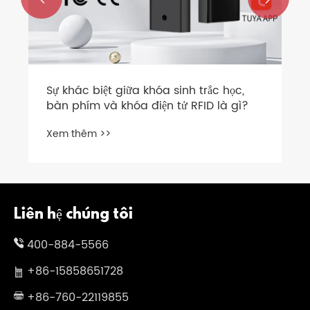
Sự khác biệt giữa khóa sinh trắc học,
bàn phím và khóa điện tử RFID là gì?
Xem thêm >>
Liên hệ chúng tôi
400-884-5566
+86-15858651728
+86-760-22119855