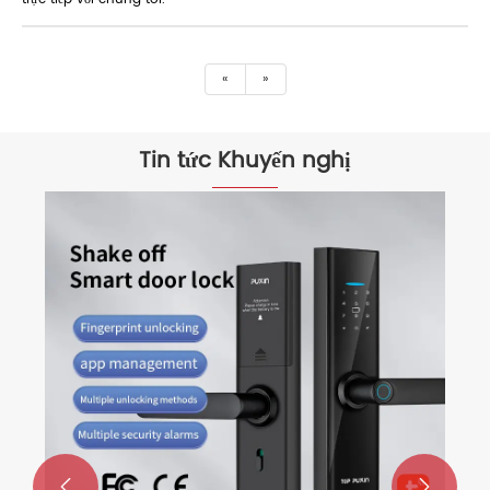
«
»
Tin tức Khuyến nghị

